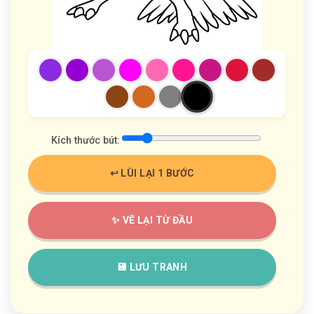
Kích thước bút:
↩️ LÙI LẠI 1 BƯỚC
✨ VẼ LẠI TỪ ĐẦU
💾 LƯU TRANH