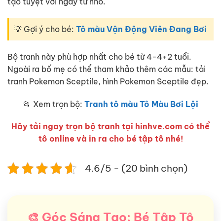
tạo tuyệt vời ngay từ nhỏ.
💡 Gợi ý cho bé:
Tô màu Vận Động Viên Đang Bơi
Bộ tranh này phù hợp nhất cho bé từ 4-4+2 tuổi.
Ngoài ra bố mẹ có thể tham khảo thêm các mẫu: tải
tranh Pokemon Sceptile, hình Pokemon Sceptile đẹp.
📂 Xem trọn bộ:
Tranh tô màu Tô Màu Bơi Lội
Hãy tải ngay trọn bộ tranh tại hinhve.com có thể
tô online và in ra cho bé tập tô nhé!
4.6/5 - (20 bình chọn)
🎨 Góc Sáng Tạo: Bé Tập Tô