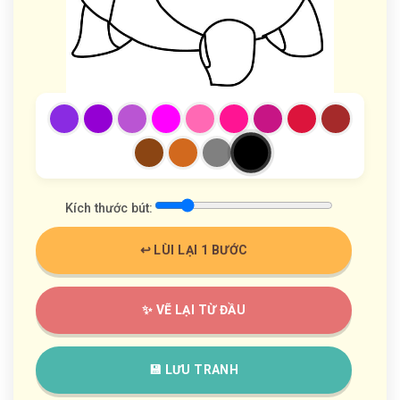
Kích thước bút:
↩️ LÙI LẠI 1 BƯỚC
✨ VẼ LẠI TỪ ĐẦU
💾 LƯU TRANH