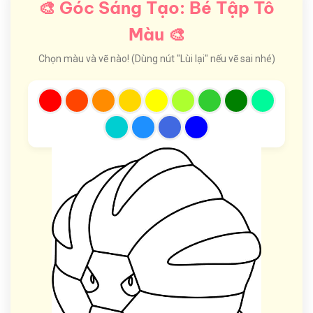
🎨 Góc Sáng Tạo: Bé Tập Tô
Màu 🎨
Chọn màu và vẽ nào! (Dùng nút "Lùi lại" nếu vẽ sai nhé)