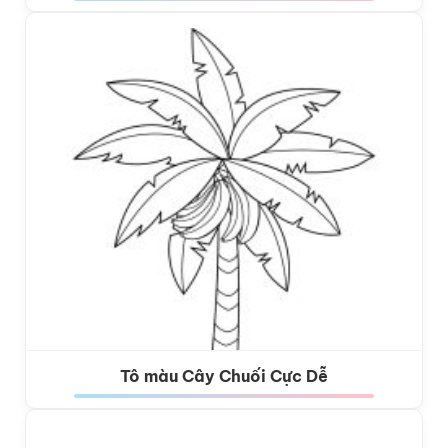
Tô màu Cây Chuối Cực Dễ