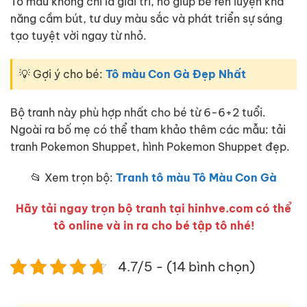
Tô màu không chỉ là giải trí, nó giúp bé rèn luyện khả
năng cầm bút, tư duy màu sắc và phát triển sự sáng
tạo tuyệt vời ngay từ nhỏ.
💡 Gợi ý cho bé:
Tô màu Con Gà Đẹp Nhất
Bộ tranh này phù hợp nhất cho bé từ 6-6+2 tuổi.
Ngoài ra bố mẹ có thể tham khảo thêm các mẫu: tải
tranh Pokemon Shuppet, hình Pokemon Shuppet đẹp.
📂 Xem trọn bộ:
Tranh tô màu Tô Màu Con Gà
Hãy tải ngay trọn bộ tranh tại hinhve.com có thể
tô online và in ra cho bé tập tô nhé!
4.7/5 - (14 bình chọn)