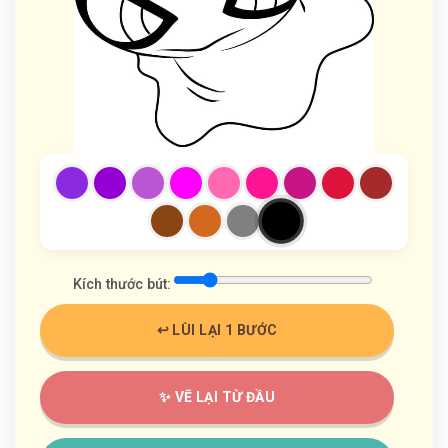
Kích thước bút:
↩️ LÙI LẠI 1 BƯỚC
✨ VẼ LẠI TỪ ĐẦU