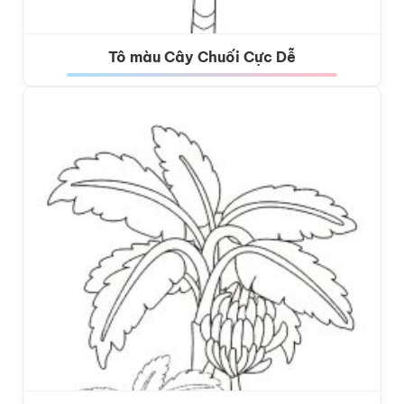
Tô màu Cây Chuối Cực Dễ