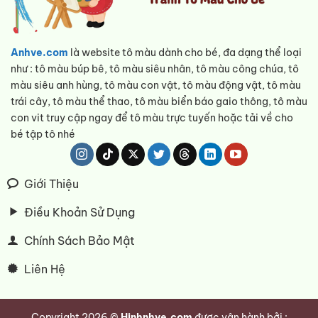
Anhve.com
là website tô màu dành cho bé, đa dạng thể loại
như : tô màu búp bê, tô màu siêu nhân, tô màu công chúa, tô
màu siêu anh hùng, tô màu con vật, tô màu động vật, tô màu
trái cây, tô màu thể thao, tô màu biển báo gaio thông, tô màu
con vit truy cập ngay để tô màu trực tuyến hoặc tải về cho
bé tập tô nhé
Giới Thiệu
Điều Khoản Sử Dụng
Chính Sách Bảo Mật
Liên Hệ
Copyright 2026 ©
Hinhnhve.com
được vận hành bởi :