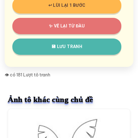
↩️ LÙI LẠI 1 BƯỚC
✨ VẼ LẠI TỪ ĐẦU
💾 LƯU TRANH
👁️ có 181 Lượt tô tranh
Ảnh tô khác cùng chủ đề