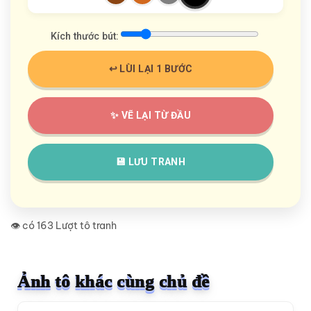
Kích thước bút:
↩️ LÙI LẠI 1 BƯỚC
✨ VẼ LẠI TỪ ĐẦU
💾 LƯU TRANH
👁️ có 163 Lượt tô tranh
Ảnh tô khác cùng chủ đề