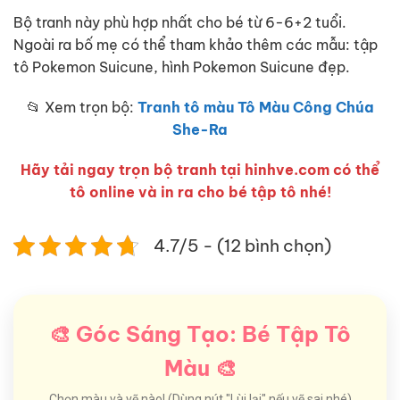
Bộ tranh này phù hợp nhất cho bé từ 6-6+2 tuổi.
Ngoài ra bố mẹ có thể tham khảo thêm các mẫu: tập
tô Pokemon Suicune, hình Pokemon Suicune đẹp.
📂 Xem trọn bộ:
Tranh tô màu Tô Màu Công Chúa
She-Ra
Hãy tải ngay trọn bộ tranh tại hinhve.com có thể
tô online và in ra cho bé tập tô nhé!
4.7/5 - (12 bình chọn)
🎨 Góc Sáng Tạo: Bé Tập Tô
Màu 🎨
Chọn màu và vẽ nào! (Dùng nút "Lùi lại" nếu vẽ sai nhé)