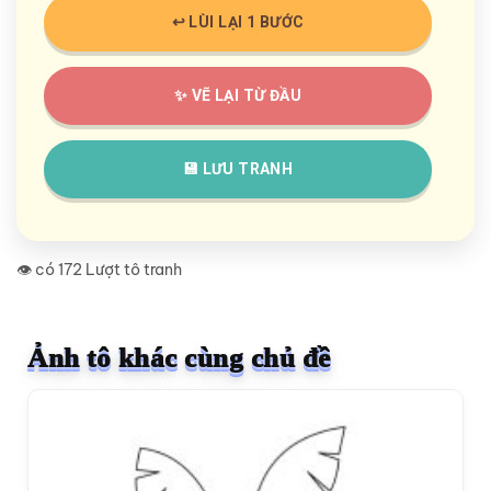
↩️ LÙI LẠI 1 BƯỚC
✨ VẼ LẠI TỪ ĐẦU
💾 LƯU TRANH
👁️ có 172 Lượt tô tranh
Ảnh tô khác cùng chủ đề