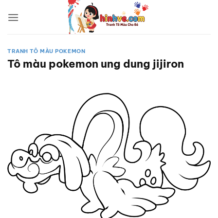
Bỏ
qua
nội
dung
TRANH TÔ MÀU POKEMON
Tô màu pokemon ung dung jijiron