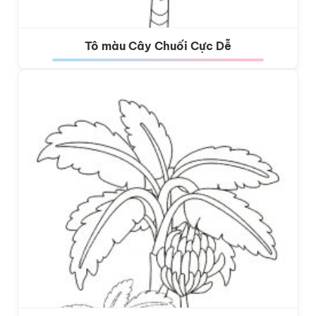
Tô màu Cây Chuối Cực Dễ