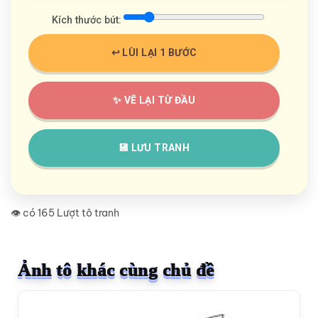
Kích thước bút:
↩️ LÙI LẠI 1 BƯỚC
✨ VẼ LẠI TỪ ĐẦU
💾 LƯU TRANH
👁️ có 165 Lượt tô tranh
Ảnh tô khác cùng chủ đề