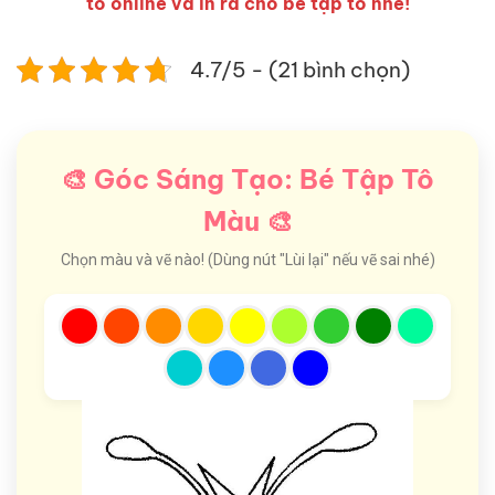
tô online và in ra cho bé tập tô nhé!
4.7/5 - (21 bình chọn)
🎨 Góc Sáng Tạo: Bé Tập Tô
Màu 🎨
Chọn màu và vẽ nào! (Dùng nút "Lùi lại" nếu vẽ sai nhé)