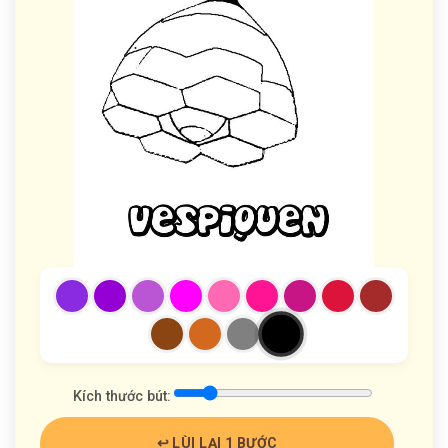
Kích thước bút:
↩️ LÙI LẠI 1 BƯỚC