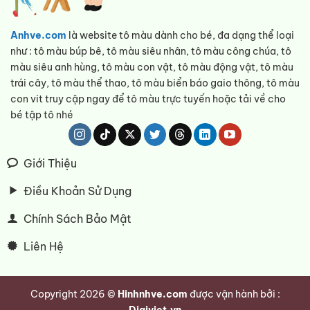
Anhve.com
là website tô màu dành cho bé, đa dạng thể loại
như : tô màu búp bê, tô màu siêu nhân, tô màu công chúa, tô
màu siêu anh hùng, tô màu con vật, tô màu động vật, tô màu
trái cây, tô màu thể thao, tô màu biển báo gaio thông, tô màu
con vit truy cập ngay để tô màu trực tuyến hoặc tải về cho
bé tập tô nhé
Giới Thiệu
Điều Khoản Sử Dụng
Chính Sách Bảo Mật
Liên Hệ
Copyright 2026 ©
Hinhnhve.com
được vận hành bởi :
Digiviet.vn