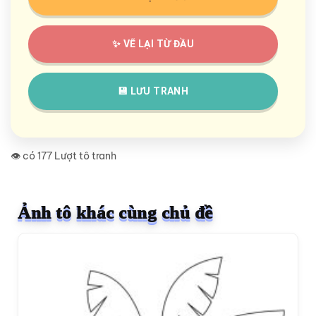
✨ VẼ LẠI TỪ ĐẦU
💾 LƯU TRANH
👁️ có 177 Lượt tô tranh
Ảnh tô khác cùng chủ đề