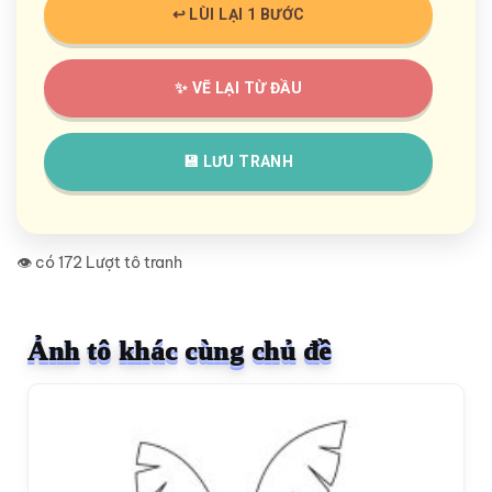
↩️ LÙI LẠI 1 BƯỚC
✨ VẼ LẠI TỪ ĐẦU
💾 LƯU TRANH
👁️ có 172 Lượt tô tranh
Ảnh tô khác cùng chủ đề