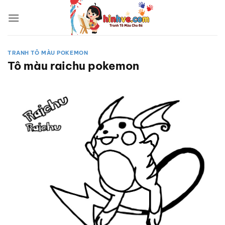
Bỏ
qua
nội
dung
TRANH TÔ MÀU POKEMON
Tô màu raichu pokemon