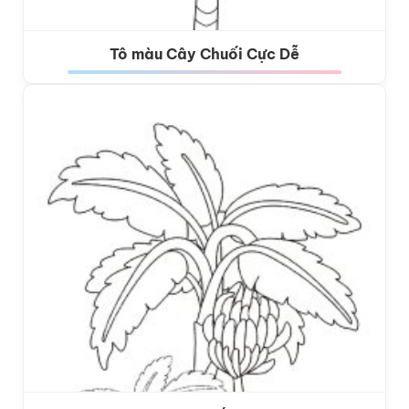
Tô màu Cây Chuối Cực Dễ