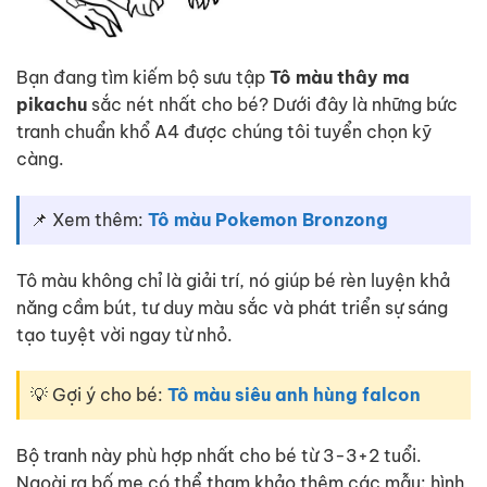
Bạn đang tìm kiếm bộ sưu tập
Tô màu thây ma
pikachu
sắc nét nhất cho bé? Dưới đây là những bức
tranh chuẩn khổ A4 được chúng tôi tuyển chọn kỹ
càng.
📌 Xem thêm:
Tô màu Pokemon Bronzong
Tô màu không chỉ là giải trí, nó giúp bé rèn luyện khả
năng cầm bút, tư duy màu sắc và phát triển sự sáng
tạo tuyệt vời ngay từ nhỏ.
💡 Gợi ý cho bé:
Tô màu siêu anh hùng falcon
Bộ tranh này phù hợp nhất cho bé từ 3-3+2 tuổi.
Ngoài ra bố mẹ có thể tham khảo thêm các mẫu: hình