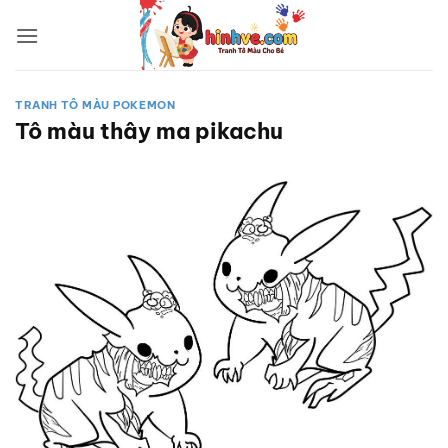
Bỏ
qua
nội
dung
TRANH TÔ MÀU POKEMON
Tô màu thây ma pikachu