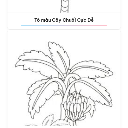
Tô màu Cây Chuối Cực Dễ