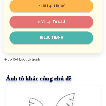
↩️ LÙI LẠI 1 BƯỚC
✨ VẼ LẠI TỪ ĐẦU
💾 LƯU TRANH
👁️ có 164 Lượt tô tranh
Ảnh tô khác cùng chủ đề