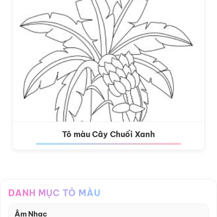
Tô màu Cây Chuối Xanh
DANH MỤC TÔ MÀU
Âm Nhạc