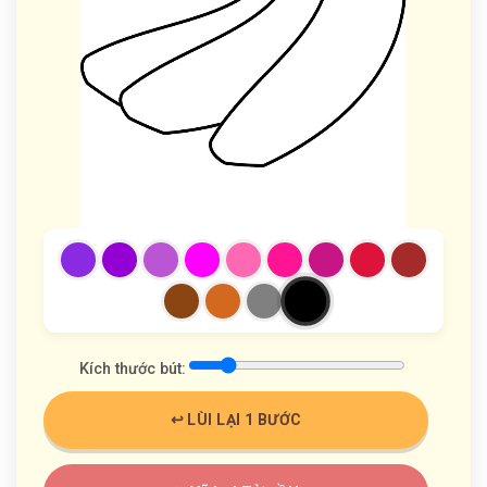
Kích thước bút:
↩️ LÙI LẠI 1 BƯỚC