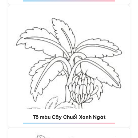
Tô màu Cây Chuối Xanh Ngát