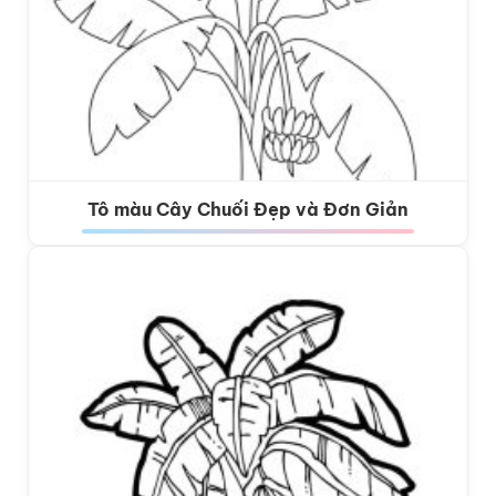
Tô màu Cây Chuối Đẹp và Đơn Giản