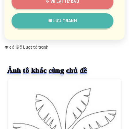
✨ VẼ LẠI TỪ ĐẦU
💾 LƯU TRANH
👁️ có 195 Lượt tô tranh
Ảnh tô khác cùng chủ đề