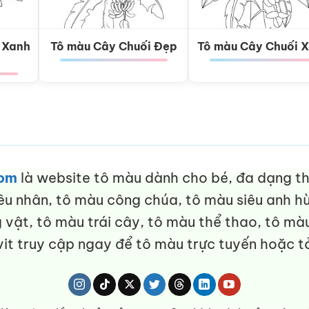
 Xanh
Tô màu Cây Chuối Đẹp
Tô màu Cây Chuối 
com
là website tô màu dành cho bé, đa dạng thể
êu nhân, tô màu công chúa, tô màu siêu anh hù
vật, tô màu trái cây, tô màu thể thao, tô màu
it truy cập ngay để tô màu trực tuyến hoặc tả