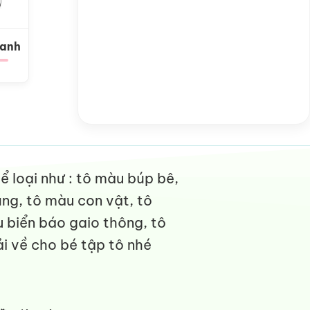
Xanh
 loại như : tô màu búp bê,
ng, tô màu con vật, tô
 biển báo gaio thông, tô
i về cho bé tập tô nhé