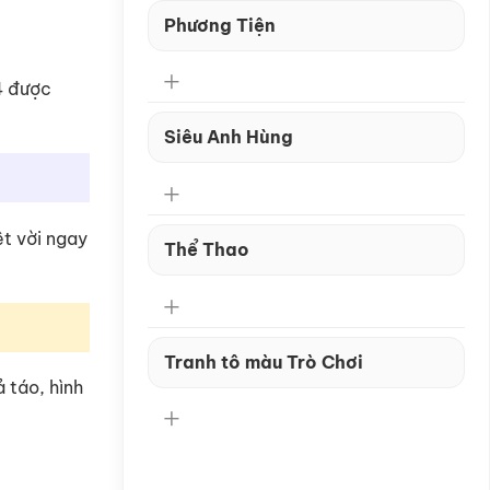
Phương Tiện
4 được
Siêu Anh Hùng
ệt vời ngay
Thể Thao
Tranh tô màu Trò Chơi
 táo, hình