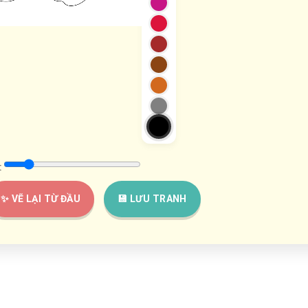
:
✨ VẼ LẠI TỪ ĐẦU
💾 LƯU TRANH