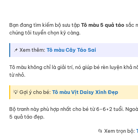
Bạn đang tìm kiếm bộ sưu tập
Tô màu 5 quả táo
sắc n
chúng tôi tuyển chọn kỹ càng.
📌 Xem thêm:
Tô màu Cây Táo Sai
Tô màu không chỉ là giải trí, nó giúp bé rèn luyện khả
từ nhỏ.
💡 Gợi ý cho bé:
Tô màu Vịt Daisy Xinh Đẹp
Bộ tranh này phù hợp nhất cho bé từ 6-6+2 tuổi. Ngoà
5 quả táo đẹp.
📂 Xem trọn bộ: