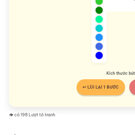
Kích thước bút
↩️ LÙI LẠI 1 BƯỚC
👁️ có 198 Lượt tô tranh