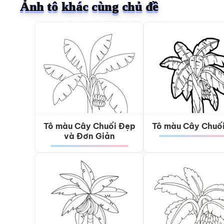
Ảnh tô khác cùng chủ đề
Tô màu Cây Chuối Đẹp
Tô màu Cây Chuố
và Đơn Giản