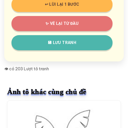
↩️ LÙI LẠI 1 BƯỚC
✨ VẼ LẠI TỪ ĐẦU
💾 LƯU TRANH
👁️ có 203 Lượt tô tranh
Ảnh tô khác cùng chủ đề