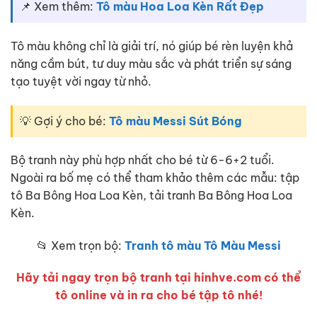
📌 Xem thêm:
Tô màu Hoa Loa Kèn Rất Đẹp
Tô màu không chỉ là giải trí, nó giúp bé rèn luyện khả
năng cầm bút, tư duy màu sắc và phát triển sự sáng
tạo tuyệt vời ngay từ nhỏ.
💡 Gợi ý cho bé:
Tô màu Messi Sút Bóng
Bộ tranh này phù hợp nhất cho bé từ 6-6+2 tuổi.
Ngoài ra bố mẹ có thể tham khảo thêm các mẫu: tập
tô Ba Bông Hoa Loa Kèn, tải tranh Ba Bông Hoa Loa
Kèn.
📂 Xem trọn bộ:
Tranh tô màu Tô Màu Messi
Hãy tải ngay trọn bộ tranh tại hinhve.com có thể
tô online và in ra cho bé tập tô nhé!