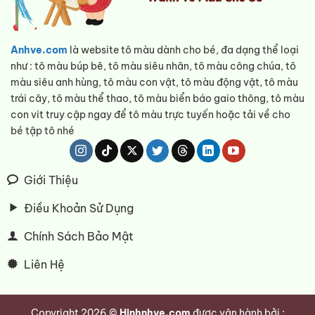
Anhve.com
là website tô màu dành cho bé, đa dạng thể loại
như : tô màu búp bê, tô màu siêu nhân, tô màu công chúa, tô
màu siêu anh hùng, tô màu con vật, tô màu động vật, tô màu
trái cây, tô màu thể thao, tô màu biển báo gaio thông, tô màu
con vit truy cập ngay để tô màu trực tuyến hoặc tải về cho
bé tập tô nhé
Giới Thiệu
Điều Khoản Sử Dụng
Chính Sách Bảo Mật
Liên Hệ
Copyright 2026 ©
Hinhnhve.com
được vận hành bởi :