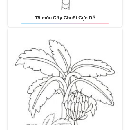
Tô màu Cây Chuối Cực Dễ