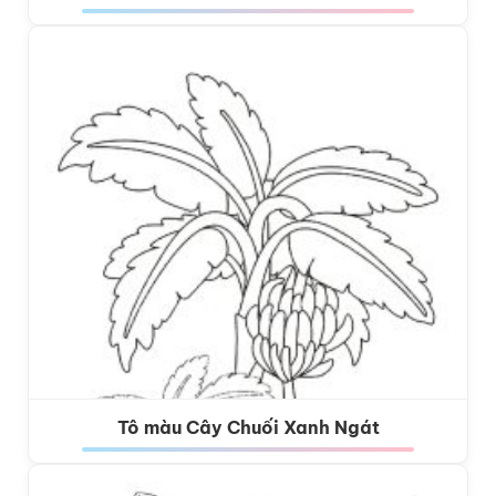
Tô màu Cây Chuối Xanh Ngát