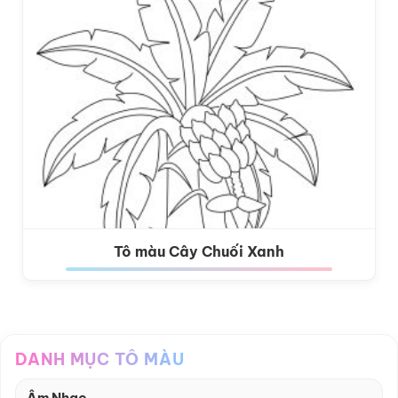
Tô màu Cây Chuối Xanh
DANH MỤC TÔ MÀU
Âm Nhạc