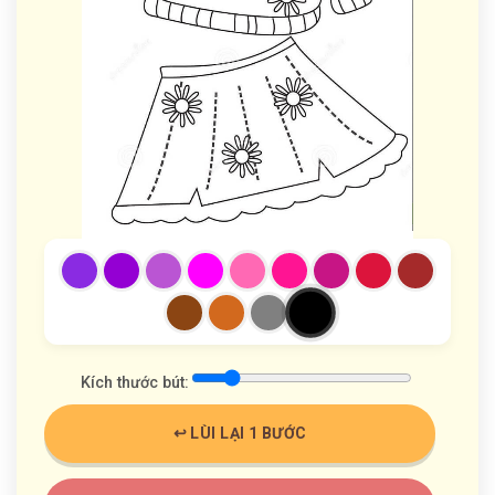
Kích thước bút:
↩️ LÙI LẠI 1 BƯỚC