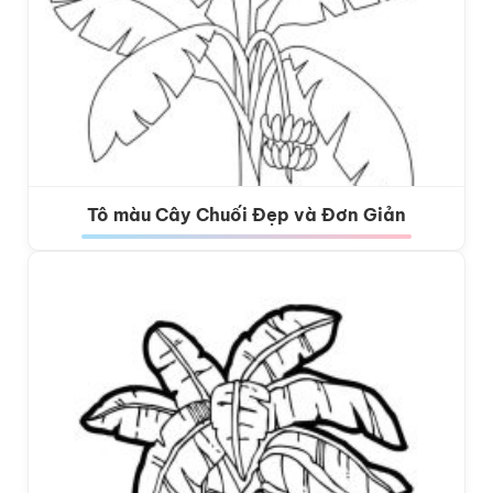
Tô màu Cây Chuối Đẹp và Đơn Giản