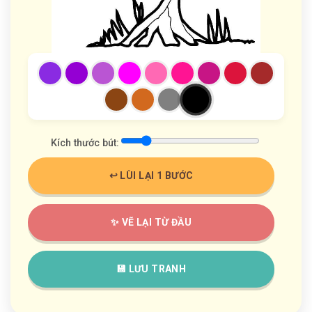
Kích thước bút:
↩️ LÙI LẠI 1 BƯỚC
✨ VẼ LẠI TỪ ĐẦU
💾 LƯU TRANH