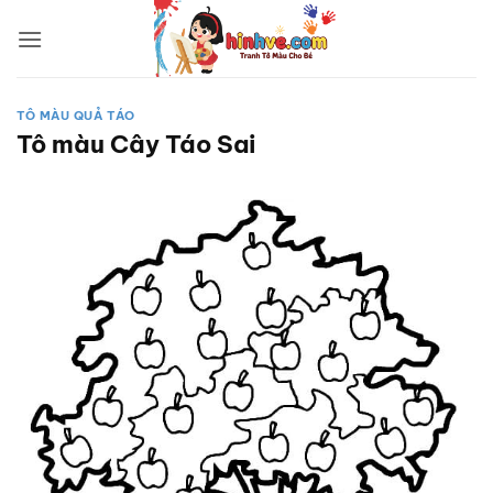
Bỏ
qua
nội
dung
TÔ MÀU QUẢ TÁO
Tô màu Cây Táo Sai