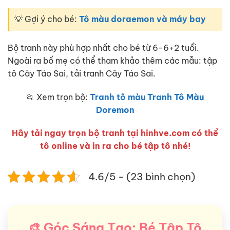
💡 Gợi ý cho bé:
Tô màu doraemon và máy bay
Bộ tranh này phù hợp nhất cho bé từ 6-6+2 tuổi.
Ngoài ra bố mẹ có thể tham khảo thêm các mẫu: tập
tô Cây Táo Sai, tải tranh Cây Táo Sai.
📂 Xem trọn bộ:
Tranh tô màu Tranh Tô Màu
Doremon
Hãy tải ngay trọn bộ tranh tại hinhve.com có thể
tô online và in ra cho bé tập tô nhé!
4.6/5 - (23 bình chọn)
🎨 Góc Sáng Tạo: Bé Tập Tô