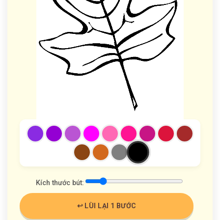
Kích thước bút:
↩️ LÙI LẠI 1 BƯỚC