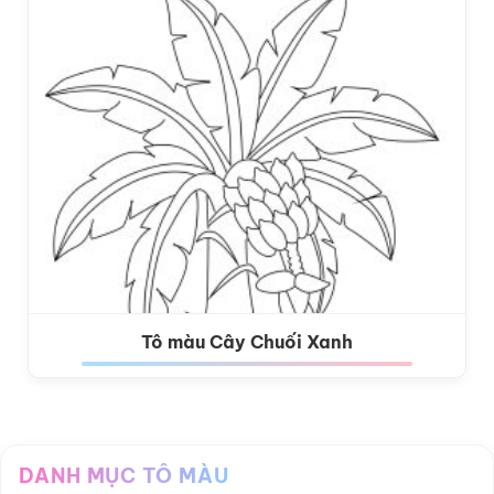
Tô màu Cây Chuối Xanh
DANH MỤC TÔ MÀU