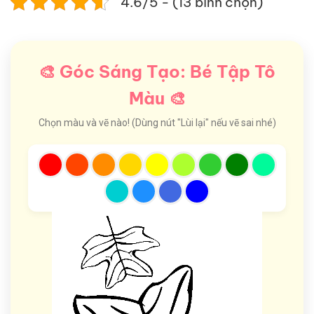
4.6/5 - (13 bình chọn)
🎨 Góc Sáng Tạo: Bé Tập Tô
Màu 🎨
Chọn màu và vẽ nào! (Dùng nút "Lùi lại" nếu vẽ sai nhé)