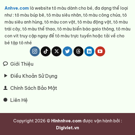
Anhve.com
là website tô màu dành cho bé, đa dạng thể loại
như : tô màu búp bê, tô màu siêu nhân, tô màu công chúa, tô
màu siêu anh hùng, tô màu con vật, tô màu động vật, tô màu
trái cây, tô màu thể thao, tô màu biển báo gaio thông, tô màu
con vit truy cập ngay để tô màu trực tuyến hoặc tải về cho
bé tập tô nhé
Giới Thiệu
Điều Khoản Sử Dụng
Chính Sách Bảo Mật
Liên Hệ
Copyright 2026 ©
Hinhnhve.com
được vận hành bởi :
Digiviet.vn