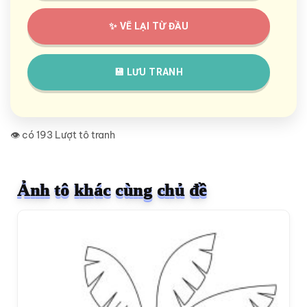
✨ VẼ LẠI TỪ ĐẦU
💾 LƯU TRANH
👁️ có 193 Lượt tô tranh
Ảnh tô khác cùng chủ đề