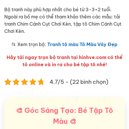
Bộ tranh này phù hợp nhất cho bé từ 3-3+2 tuổi.
Ngoài ra bố mẹ có thể tham khảo thêm các mẫu: tải
tranh Chim Cánh Cụt Chơi Kèn, tập tô Chim Cánh Cụt
Chơi Kèn.
📂 Xem trọn bộ:
Tranh tô màu Tô Màu Váy Đẹp
Hãy tải ngay trọn bộ tranh tại hinhve.com có thể
tô online và in ra cho bé tập tô nhé!
4.7/5 - (22 bình chọn)
🎨 Góc Sáng Tạo: Bé Tập Tô
Màu 🎨