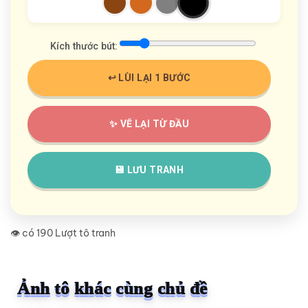
Kích thước bút:
↩️ LÙI LẠI 1 BƯỚC
✨ VẼ LẠI TỪ ĐẦU
💾 LƯU TRANH
👁️ có 190 Lượt tô tranh
Ảnh tô khác cùng chủ đề