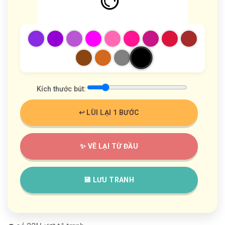
Kích thước bút:
↩️ LÙI LẠI 1 BƯỚC
✨ VẼ LẠI TỪ ĐẦU
💾 LƯU TRANH