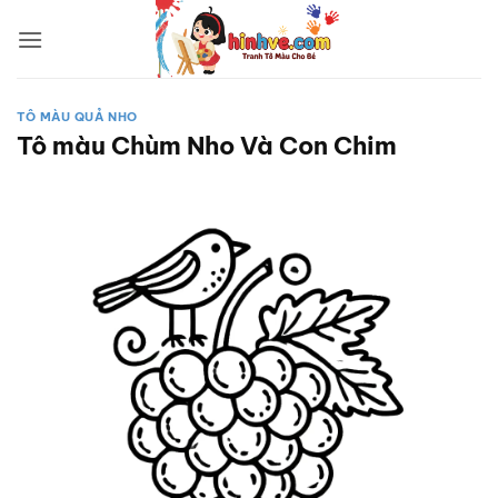
Bỏ
qua
nội
dung
TÔ MÀU QUẢ NHO
Tô màu Chùm Nho Và Con Chim