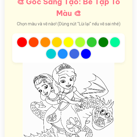
🎨 Góc Sáng Tạo: Bé Tập Tô
Màu 🎨
Chọn màu và vẽ nào! (Dùng nút "Lùi lại" nếu vẽ sai nhé)