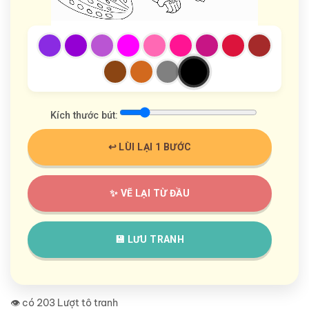
Kích thước bút:
↩️ LÙI LẠI 1 BƯỚC
✨ VẼ LẠI TỪ ĐẦU
💾 LƯU TRANH
👁️ có 203 Lượt tô tranh