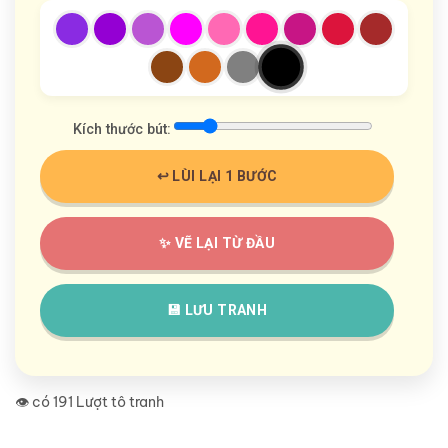
Kích thước bút:
↩️ LÙI LẠI 1 BƯỚC
✨ VẼ LẠI TỪ ĐẦU
💾 LƯU TRANH
👁️ có 191 Lượt tô tranh