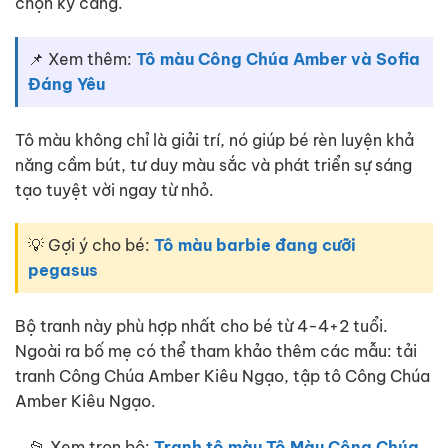
chọn kỹ càng.
📌 Xem thêm:
Tô màu Công Chúa Amber và Sofia
Đáng Yêu
Tô màu không chỉ là giải trí, nó giúp bé rèn luyện khả
năng cầm bút, tư duy màu sắc và phát triển sự sáng
tạo tuyệt vời ngay từ nhỏ.
💡 Gợi ý cho bé:
Tô màu barbie đang cưỡi
pegasus
Bộ tranh này phù hợp nhất cho bé từ 4-4+2 tuổi.
Ngoài ra bố mẹ có thể tham khảo thêm các mẫu: tải
tranh Công Chúa Amber Kiêu Ngạo, tập tô Công Chúa
Amber Kiêu Ngạo.
📂 Xem trọn bộ:
Tranh tô màu Tô Màu Công Chúa