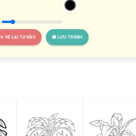
:
✨ VẼ LẠI TỪ ĐẦU
💾 LƯU TRANH