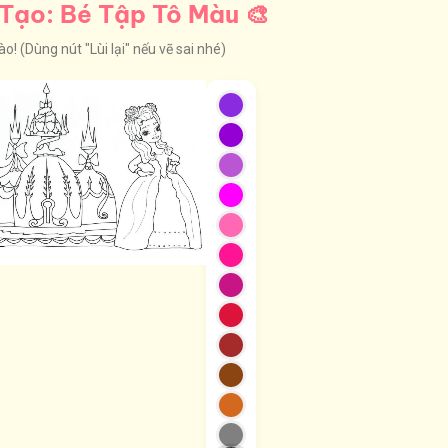
Tạo: Bé Tập Tô Màu 🎨
! (Dùng nút "Lùi lại" nếu vẽ sai nhé)