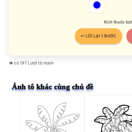
Kích thước bút
↩️ LÙI LẠI 1 BƯỚC
👁️ có 197 Lượt tô tranh
Ảnh tô khác cùng chủ đề