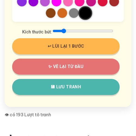
Kích thước bút:
↩️ LÙI LẠI 1 BƯỚC
✨ VẼ LẠI TỪ ĐẦU
💾 LƯU TRANH
👁️ có 193 Lượt tô tranh