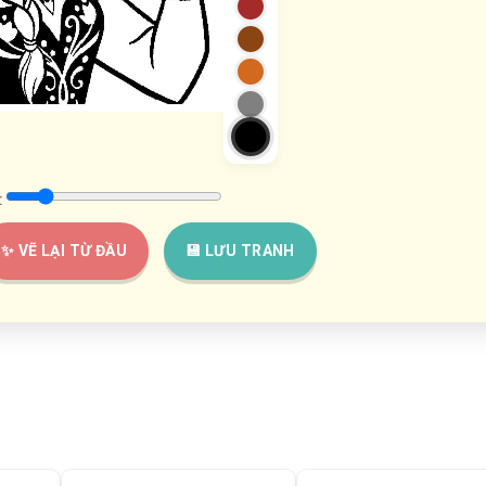
:
✨ VẼ LẠI TỪ ĐẦU
💾 LƯU TRANH