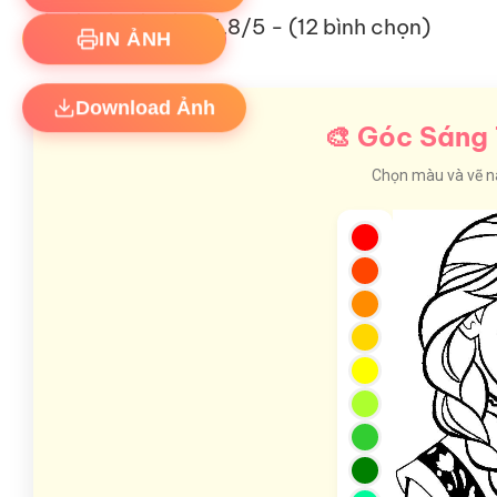
4.8/5 - (12 bình chọn)
IN ẢNH
Download Ảnh
🎨 Góc Sáng 
Chọn màu và vẽ nào