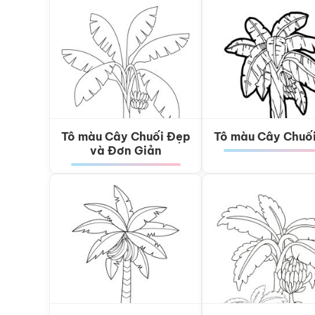
Tô màu Cây Chuối Đẹp
Tô màu Cây Chuố
và Đơn Giản