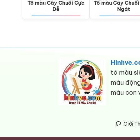
Tô màu Cây Chuối Cực
Tô màu Cây Chuối
Dễ
Ngát
Hinhve.
tô màu si
màu động 
màu con v
Giới T