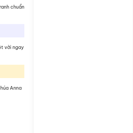
tranh chuẩn
ệt vời ngay
Chúa Anna