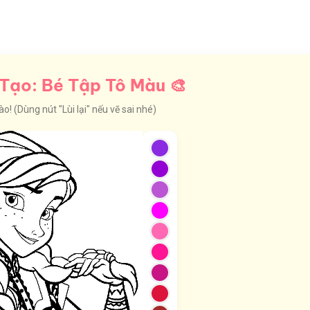
Tạo: Bé Tập Tô Màu 🎨
! (Dùng nút "Lùi lại" nếu vẽ sai nhé)