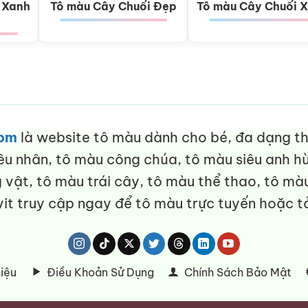
 Xanh
Tô màu Cây Chuối Đẹp
Tô màu Cây Chuối 
com
là website tô màu dành cho bé, đa dạng thể
êu nhân, tô màu công chúa, tô màu siêu anh hù
vật, tô màu trái cây, tô màu thể thao, tô màu
it truy cập ngay để tô màu trực tuyến hoặc tả
hiệu
Điều Khoản Sử Dụng
Chính Sách Bảo Mật