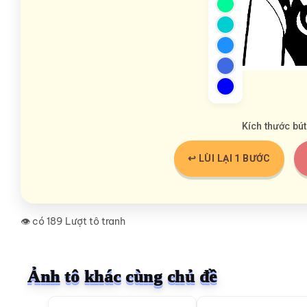
Kích thước bút
↩️ LÙI LẠI 1 BƯỚC
👁️ có 189 Lượt tô tranh
Ảnh tô khác cùng chủ đề