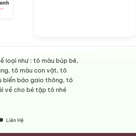
Xanh
 loại như : tô màu búp bê,
ng, tô màu con vật, tô
 biển báo gaio thông, tô
i về cho bé tập tô nhé
Liên Hệ