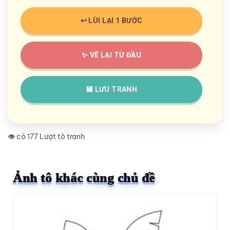
↩️ LÙI LẠI 1 BƯỚC
✨ VẼ LẠI TỪ ĐẦU
💾 LƯU TRANH
👁️ có 177 Lượt tô tranh
Ảnh tô khác cùng chủ đề