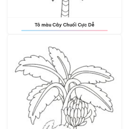
Tô màu Cây Chuối Cực Dễ