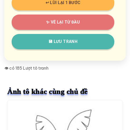
↩️ LÙI LẠI 1 BƯỚC
✨ VẼ LẠI TỪ ĐẦU
💾 LƯU TRANH
👁️ có 185 Lượt tô tranh
Ảnh tô khác cùng chủ đề