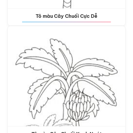
Tô màu Cây Chuối Cực Dễ