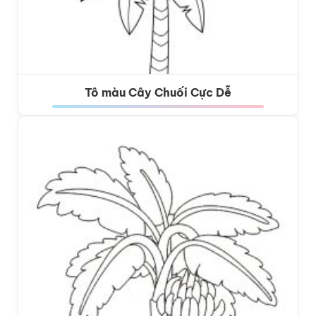
Tô màu Cây Chuối Cực Dễ