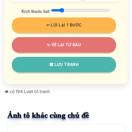
Kích thước bút:
↩️ LÙI LẠI 1 BƯỚC
✨ VẼ LẠI TỪ ĐẦU
💾 LƯU TRANH
👁️ có 194 Lượt tô tranh
Ảnh tô khác cùng chủ đề