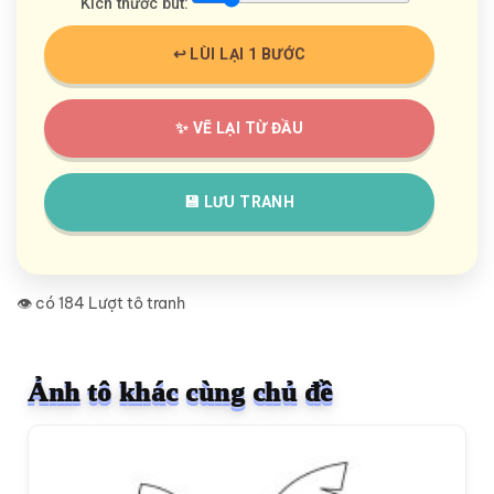
Kích thước bút:
↩️ LÙI LẠI 1 BƯỚC
✨ VẼ LẠI TỪ ĐẦU
💾 LƯU TRANH
👁️ có 184 Lượt tô tranh
Ảnh tô khác cùng chủ đề