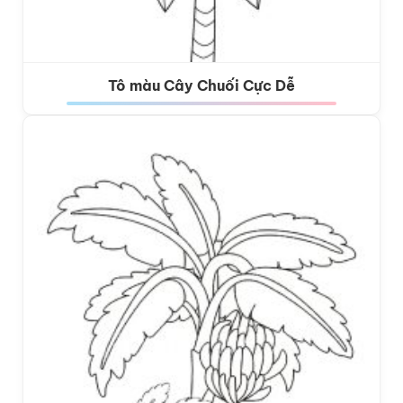
Tô màu Cây Chuối Cực Dễ