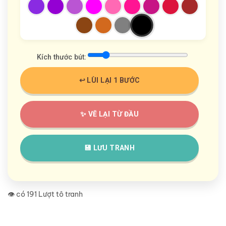
Kích thước bút:
↩️ LÙI LẠI 1 BƯỚC
✨ VẼ LẠI TỪ ĐẦU
💾 LƯU TRANH
👁️ có 191 Lượt tô tranh