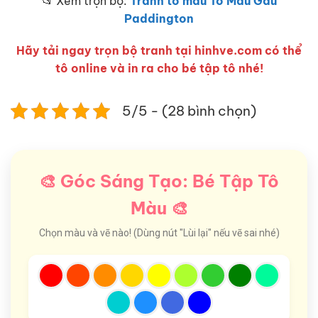
📂 Xem trọn bộ:
Tranh tô màu Tô Màu Gấu
Paddington
Hãy tải ngay trọn bộ tranh tại hinhve.com có thể
tô online và in ra cho bé tập tô nhé!
5/5 - (28 bình chọn)
🎨 Góc Sáng Tạo: Bé Tập Tô
Màu 🎨
Chọn màu và vẽ nào! (Dùng nút "Lùi lại" nếu vẽ sai nhé)