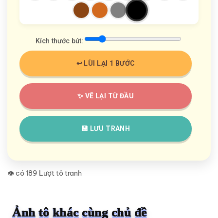
Kích thước bút:
↩️ LÙI LẠI 1 BƯỚC
✨ VẼ LẠI TỪ ĐẦU
💾 LƯU TRANH
👁️ có 189 Lượt tô tranh
Ảnh tô khác cùng chủ đề