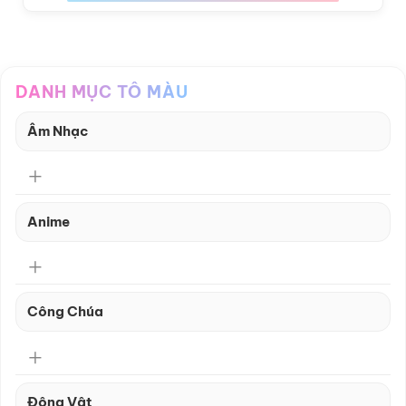
DANH MỤC TÔ MÀU
Âm Nhạc
Anime
Công Chúa
Động Vật