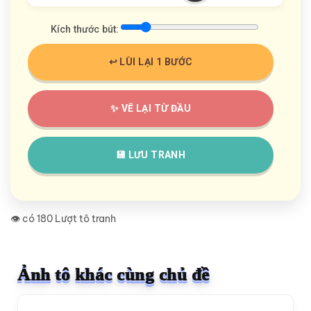
Kích thước bút:
↩️ LÙI LẠI 1 BƯỚC
✨ VẼ LẠI TỪ ĐẦU
💾 LƯU TRANH
👁️ có 180 Lượt tô tranh
Ảnh tô khác cùng chủ đề