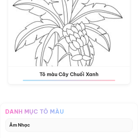
Tô màu Cây Chuối Xanh
DANH MỤC TÔ MÀU
Âm Nhạc