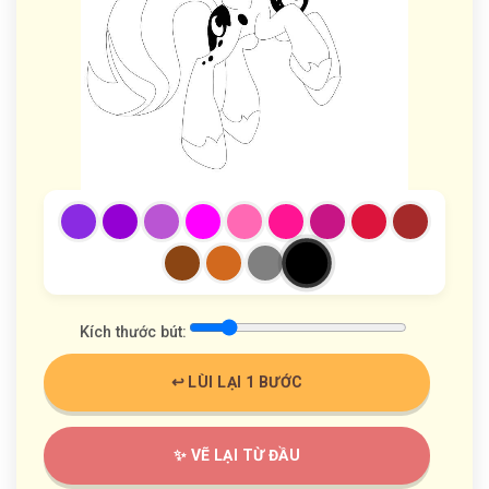
Kích thước bút:
↩️ LÙI LẠI 1 BƯỚC
✨ VẼ LẠI TỪ ĐẦU