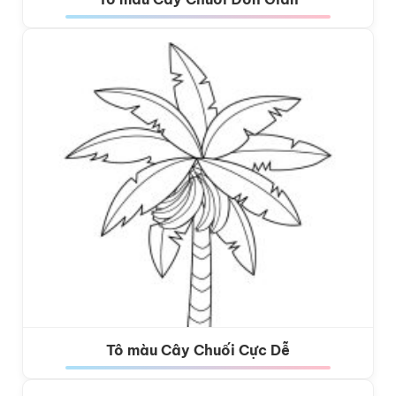
Tô màu Cây Chuối Cực Dễ