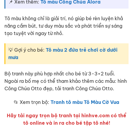
📌 Xem thêm:
Tô màu Công Chúa Alora
Tô màu không chỉ là giải trí, nó giúp bé rèn luyện khả
năng cầm bút, tư duy màu sắc và phát triển sự sáng
tạo tuyệt vời ngay từ nhỏ.
💡 Gợi ý cho bé:
Tô màu 2 đứa trẻ chơi cờ dưới
mưa
Bộ tranh này phù hợp nhất cho bé từ 3-3+2 tuổi.
Ngoài ra bố mẹ có thể tham khảo thêm các mẫu: hình
Công Chúa Otto đẹp, tải tranh Công Chúa Otto.
📂 Xem trọn bộ:
Tranh tô màu Tô Màu Cờ Vua
Hãy tải ngay trọn bộ tranh tại hinhve.com có thể
tô online và in ra cho bé tập tô nhé!