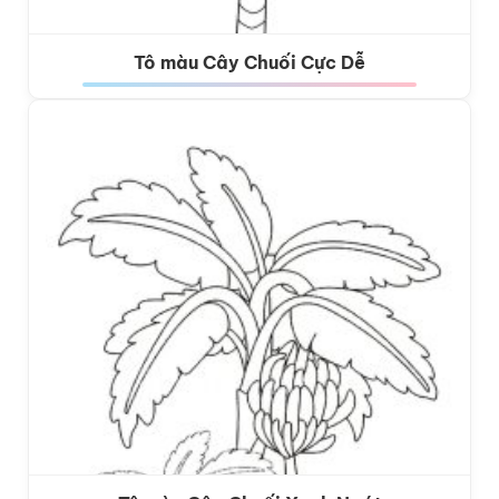
Tô màu Cây Chuối Cực Dễ