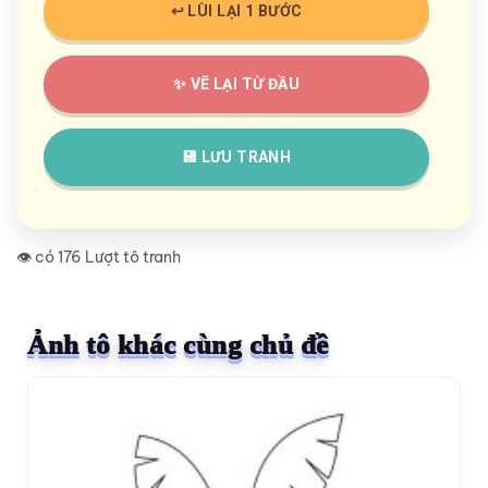
↩️ LÙI LẠI 1 BƯỚC
✨ VẼ LẠI TỪ ĐẦU
💾 LƯU TRANH
👁️ có 176 Lượt tô tranh
Ảnh tô khác cùng chủ đề