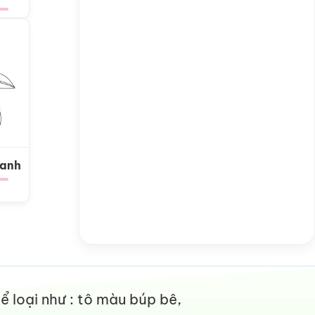
Xanh
 loại như : tô màu búp bê,