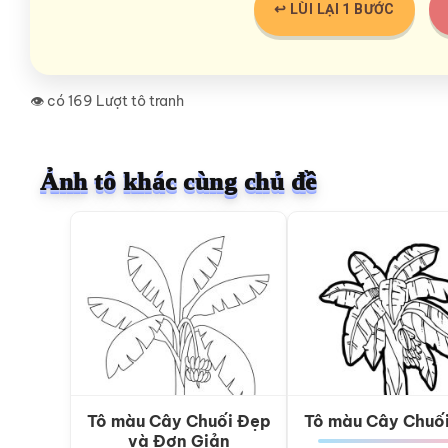
↩️ LÙI LẠI 1 BƯỚC
👁️ có 169 Lượt tô tranh
Ảnh tô khác cùng chủ đề
Tô màu Cây Chuối Đẹp
Tô màu Cây Chuố
và Đơn Giản