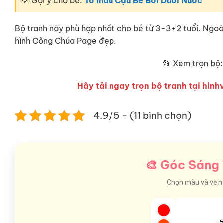
💡 Gợi ý cho bé:
Tô màu Cậu Bé Bơi Dưới Nước
Bộ tranh này phù hợp nhất cho bé từ 3-3+2 tuổi. Ngo
hình Công Chúa Page đẹp.
📂 Xem trọn bộ
Hãy tải ngay trọn bộ tranh tại hinhv
4.9/5 - (11 bình chọn)
🎨 Góc Sáng 
Chọn màu và vẽ nào