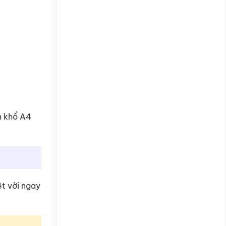
n khổ A4
ệt vời ngay