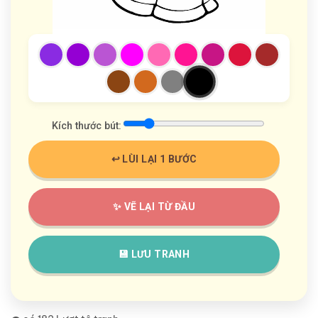
Kích thước bút:
↩️ LÙI LẠI 1 BƯỚC
✨ VẼ LẠI TỪ ĐẦU
💾 LƯU TRANH