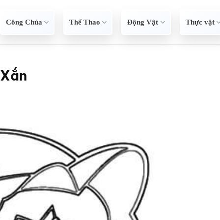
Công Chúa
Thể Thao
Động Vật
Thực vật
 Xắn