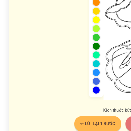
Kích thước bút
↩️ LÙI LẠI 1 BƯỚC