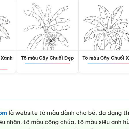
 Xanh
Tô màu Cây Chuối Đẹp
Tô màu Cây Chuối 
com
là website tô màu dành cho bé, đa dạng thể
êu nhân, tô màu công chúa, tô màu siêu anh hù