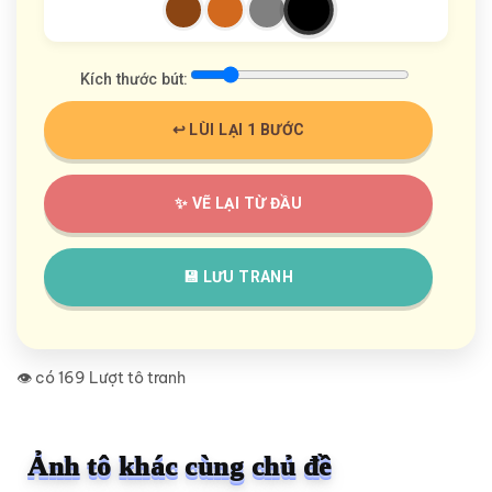
Kích thước bút:
↩️ LÙI LẠI 1 BƯỚC
✨ VẼ LẠI TỪ ĐẦU
💾 LƯU TRANH
👁️ có 169 Lượt tô tranh
Ảnh tô khác cùng chủ đề