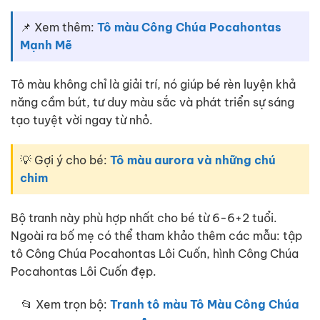
📌 Xem thêm:
Tô màu Công Chúa Pocahontas
Mạnh Mẽ
Tô màu không chỉ là giải trí, nó giúp bé rèn luyện khả
năng cầm bút, tư duy màu sắc và phát triển sự sáng
tạo tuyệt vời ngay từ nhỏ.
💡 Gợi ý cho bé:
Tô màu aurora và những chú
chim
Bộ tranh này phù hợp nhất cho bé từ 6-6+2 tuổi.
Ngoài ra bố mẹ có thể tham khảo thêm các mẫu: tập
tô Công Chúa Pocahontas Lôi Cuốn, hình Công Chúa
Pocahontas Lôi Cuốn đẹp.
📂 Xem trọn bộ:
Tranh tô màu Tô Màu Công Chúa