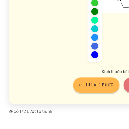
Kích thước bút
↩️ LÙI LẠI 1 BƯỚC
👁️ có 172 Lượt tô tranh