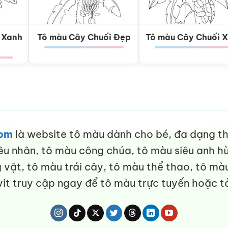
 Xanh
Tô màu Cây Chuối Đẹp
Tô màu Cây Chuối 
com
là website tô màu dành cho bé, đa dạng thể
êu nhân, tô màu công chúa, tô màu siêu anh hù
vật, tô màu trái cây, tô màu thể thao, tô màu
it truy cập ngay để tô màu trực tuyến hoặc tả