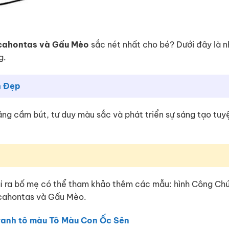
cahontas và Gấu Mèo
sắc nét nhất cho bé? Dưới đây là 
g.
h Đẹp
 năng cầm bút, tư duy màu sắc và phát triển sự sáng tạo tuy
ài ra bố mẹ có thể tham khảo thêm các mẫu: hình Công Ch
cahontas và Gấu Mèo.
ranh tô màu Tô Màu Con Ốc Sên