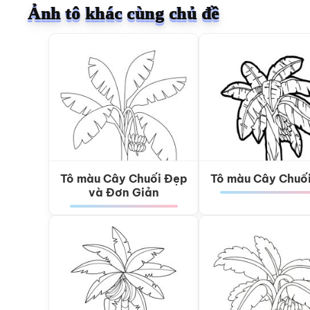
Ảnh tô khác cùng chủ đề
Tô màu Cây Chuối Đẹp
Tô màu Cây Chuố
và Đơn Giản