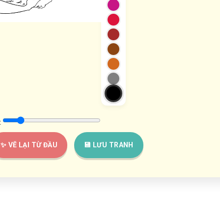
:
✨ VẼ LẠI TỪ ĐẦU
💾 LƯU TRANH