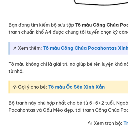
Bạn đang tìm kiếm bộ sưu tập
Tô màu Công Chúa Po
tranh chuẩn khổ A4 được chúng tôi tuyển chọn kỹ càn
📌 Xem thêm:
Tô màu Công Chúa Pocahontas Xin
Tô màu không chỉ là giải trí, nó giúp bé rèn luyện khả
từ nhỏ.
💡 Gợi ý cho bé:
Tô màu Ốc Sên Xinh Xắn
Bộ tranh này phù hợp nhất cho bé từ 5-5+2 tuổi. Ngo
Pocahontas và Gấu Mèo đẹp, tải tranh Công Chúa Po
📂 Xem trọn bộ:
T