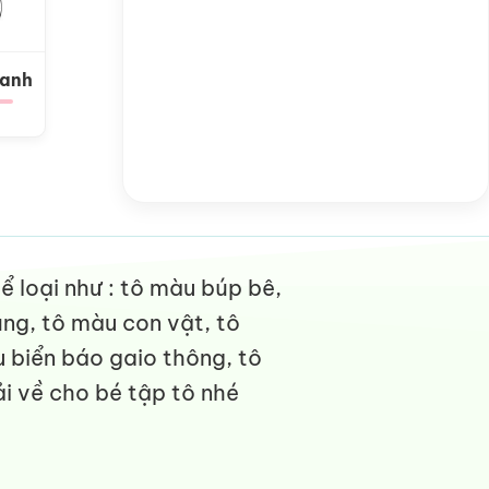
Xanh
 loại như : tô màu búp bê,
ng, tô màu con vật, tô
 biển báo gaio thông, tô
i về cho bé tập tô nhé