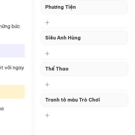
Phương Tiện
những bức
Siêu Anh Hùng
ệt vời ngay
Thể Thao
Tranh tô màu Trò Chơi
úa