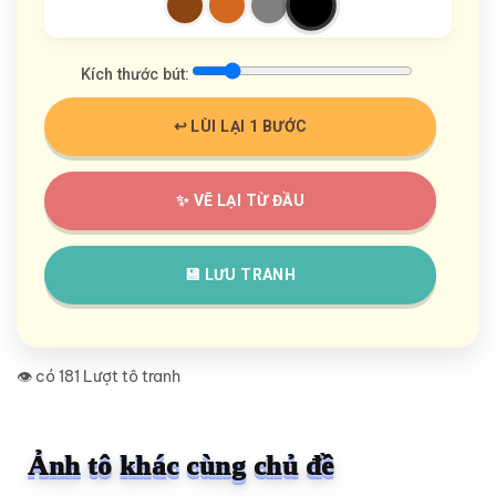
Kích thước bút:
↩️ LÙI LẠI 1 BƯỚC
✨ VẼ LẠI TỪ ĐẦU
💾 LƯU TRANH
👁️ có 181 Lượt tô tranh
Ảnh tô khác cùng chủ đề