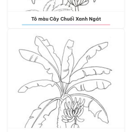
Tô màu Cây Chuối Xanh Ngát