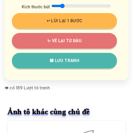
Kích thước bút:
↩️ LÙI LẠI 1 BƯỚC
✨ VẼ LẠI TỪ ĐẦU
💾 LƯU TRANH
👁️ có 189 Lượt tô tranh
Ảnh tô khác cùng chủ đề