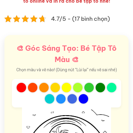
tô online và in ra cho bé tập tô nhé!
4.7/5 - (17 bình chọn)
🎨 Góc Sáng Tạo: Bé Tập Tô
Màu 🎨
Chọn màu và vẽ nào! (Dùng nút "Lùi lại" nếu vẽ sai nhé)