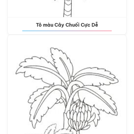
Tô màu Cây Chuối Cực Dễ