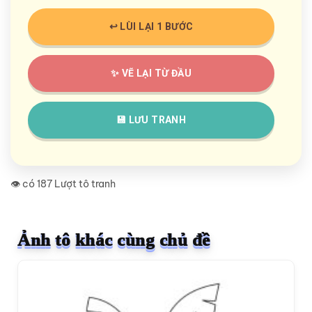
↩️ LÙI LẠI 1 BƯỚC
✨ VẼ LẠI TỪ ĐẦU
💾 LƯU TRANH
👁️ có 187 Lượt tô tranh
Ảnh tô khác cùng chủ đề