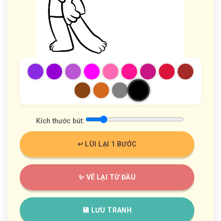
Kích thước bút:
↩️ LÙI LẠI 1 BƯỚC
✨ VẼ LẠI TỪ ĐẦU
💾 LƯU TRANH