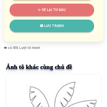
✨ VẼ LẠI TỪ ĐẦU
💾 LƯU TRANH
👁️ có 186 Lượt tô tranh
Ảnh tô khác cùng chủ đề