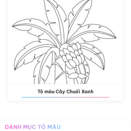
Tô màu Cây Chuối Xanh
DANH MỤC TÔ MÀU