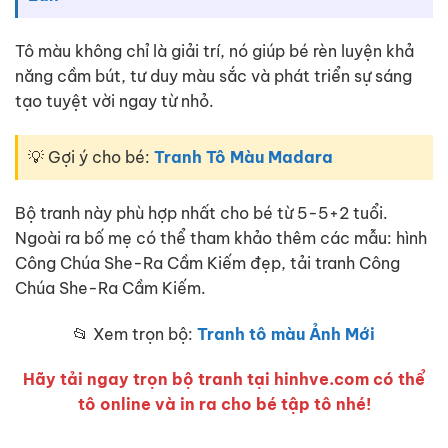
Tô màu không chỉ là giải trí, nó giúp bé rèn luyện khả
năng cầm bút, tư duy màu sắc và phát triển sự sáng
tạo tuyệt vời ngay từ nhỏ.
💡 Gợi ý cho bé:
Tranh Tô Màu Madara
Bộ tranh này phù hợp nhất cho bé từ 5-5+2 tuổi.
Ngoài ra bố mẹ có thể tham khảo thêm các mẫu: hình
Công Chúa She-Ra Cầm Kiếm đẹp, tải tranh Công
Chúa She-Ra Cầm Kiếm.
📂 Xem trọn bộ:
Tranh tô màu Ảnh Mới
Hãy tải ngay trọn bộ tranh tại hinhve.com có thể
tô online và in ra cho bé tập tô nhé!