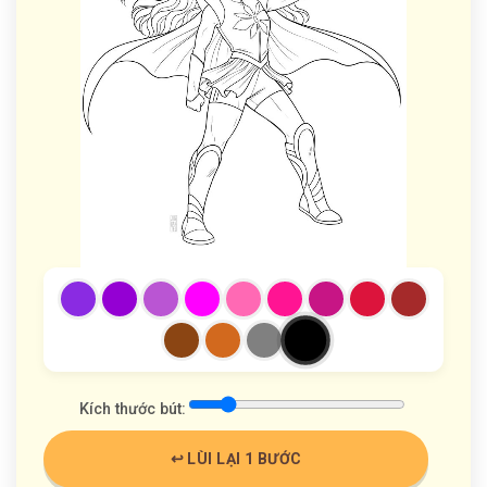
Kích thước bút:
↩️ LÙI LẠI 1 BƯỚC