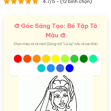
4.7/5 - (12 bình chọn)
🎨 Góc Sáng Tạo: Bé Tập Tô
Màu 🎨
Chọn màu và vẽ nào! (Dùng nút "Lùi lại" nếu vẽ sai nhé)