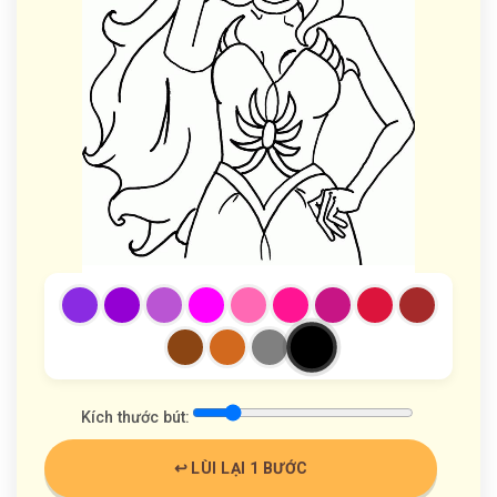
Kích thước bút:
↩️ LÙI LẠI 1 BƯỚC