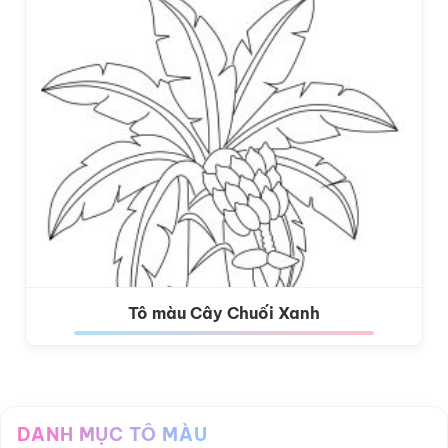
Tô màu Cây Chuối Xanh
DANH MỤC TÔ MÀU