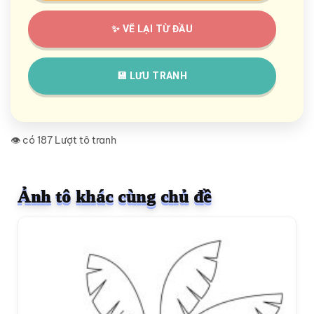
✨ VẼ LẠI TỪ ĐẦU
💾 LƯU TRANH
👁️ có 187 Lượt tô tranh
Ảnh tô khác cùng chủ đề