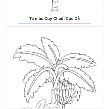
Tô màu Cây Chuối Cực Dễ