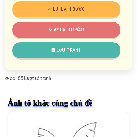
↩️ LÙI LẠI 1 BƯỚC
✨ VẼ LẠI TỪ ĐẦU
💾 LƯU TRANH
👁️ có 185 Lượt tô tranh
Ảnh tô khác cùng chủ đề