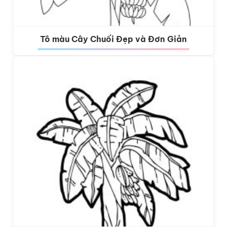
Tô màu Cây Chuối Đẹp và Đơn Giản