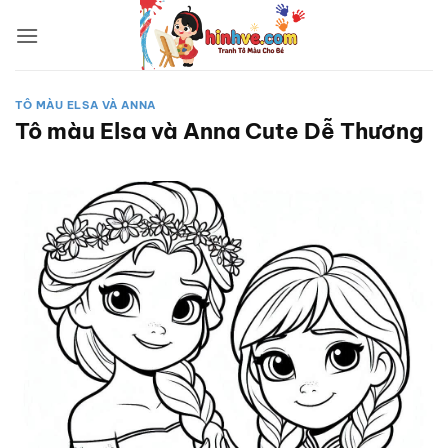
Bỏ
qua
nội
dung
TÔ MÀU ELSA VÀ ANNA
Tô màu Elsa và Anna Cute Dễ Thương