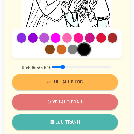
Kích thước bút:
↩️ LÙI LẠI 1 BƯỚC
✨ VẼ LẠI TỪ ĐẦU
💾 LƯU TRANH