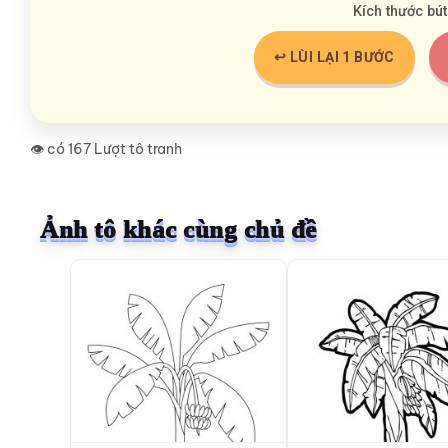
Kích thước bút
↩️ LÙI LẠI 1 BƯỚC
👁️ có 167 Lượt tô tranh
Ảnh tô khác cùng chủ đề