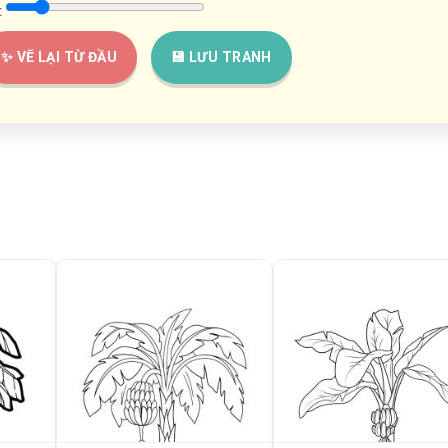
:
✨ VẼ LẠI TỪ ĐẦU
💾 LƯU TRANH