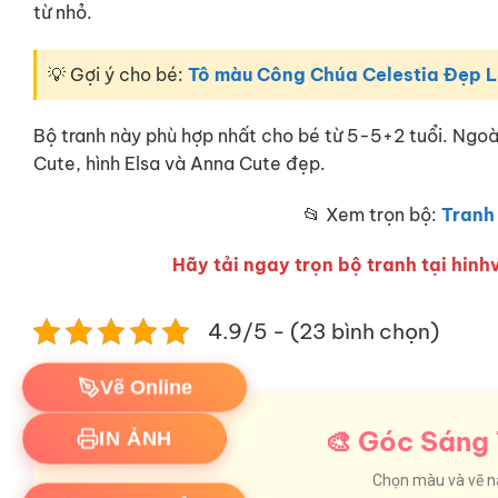
từ nhỏ.
💡 Gợi ý cho bé:
Tô màu Công Chúa Celestia Đẹp 
Bộ tranh này phù hợp nhất cho bé từ 5-5+2 tuổi. Ngo
Cute, hình Elsa và Anna Cute đẹp.
📂 Xem trọn bộ:
Tranh
Hãy tải ngay trọn bộ tranh tại hinhv
4.9/5 - (23 bình chọn)
Vẽ Online
IN ẢNH
🎨 Góc Sáng 
Chọn màu và vẽ nào
Download Ảnh