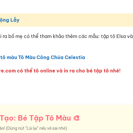
Lộng Lẫy
ài ra bố mẹ có thể tham khảo thêm các mẫu: tập tô Elsa v
 tô màu Tô Màu Công Chúa Celestia
e.com có thể tô online và in ra cho bé tập tô nhé!
Tạo: Bé Tập Tô Màu 🎨
! (Dùng nút "Lùi lại" nếu vẽ sai nhé)