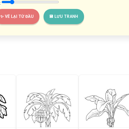
:
✨ VẼ LẠI TỪ ĐẦU
💾 LƯU TRANH