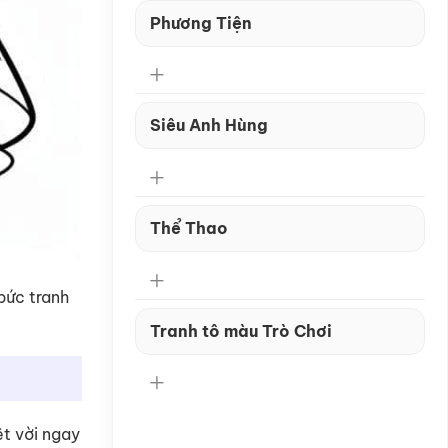
Phương Tiện
Siêu Anh Hùng
Thể Thao
bức tranh
Tranh tô màu Trò Chơi
ệt vời ngay