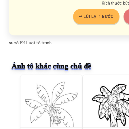
Kích thước bút
↩️ LÙI LẠI 1 BƯỚC
👁️ có 191 Lượt tô tranh
Ảnh tô khác cùng chủ đề