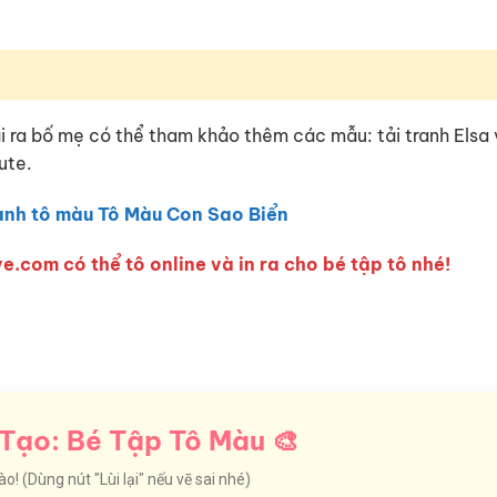
i ra bố mẹ có thể tham khảo thêm các mẫu: tải tranh Elsa
ute.
anh tô màu Tô Màu Con Sao Biển
e.com có thể tô online và in ra cho bé tập tô nhé!
Tạo: Bé Tập Tô Màu 🎨
! (Dùng nút "Lùi lại" nếu vẽ sai nhé)