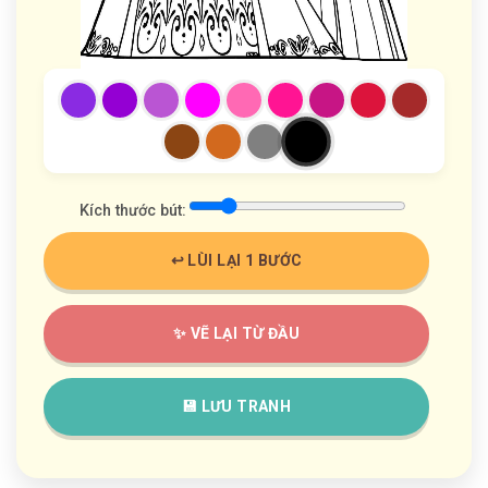
Kích thước bút:
↩️ LÙI LẠI 1 BƯỚC
✨ VẼ LẠI TỪ ĐẦU
💾 LƯU TRANH