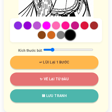
Kích thước bút:
↩️ LÙI LẠI 1 BƯỚC
✨ VẼ LẠI TỪ ĐẦU
💾 LƯU TRANH