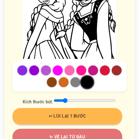
Kích thước bút:
↩️ LÙI LẠI 1 BƯỚC
✨ VẼ LẠI TỪ ĐẦU