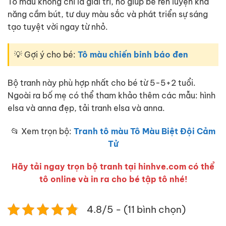
Tô màu không chỉ là giải trí, nó giúp bé rèn luyện khả
năng cầm bút, tư duy màu sắc và phát triển sự sáng
tạo tuyệt vời ngay từ nhỏ.
💡 Gợi ý cho bé:
Tô màu chiến binh báo đen
Bộ tranh này phù hợp nhất cho bé từ 5-5+2 tuổi.
Ngoài ra bố mẹ có thể tham khảo thêm các mẫu: hình
elsa và anna đẹp, tải tranh elsa và anna.
📂 Xem trọn bộ:
Tranh tô màu Tô Màu Biệt Đội Cảm
Tử
Hãy tải ngay trọn bộ tranh tại hinhve.com có thể
tô online và in ra cho bé tập tô nhé!
4.8/5 - (11 bình chọn)