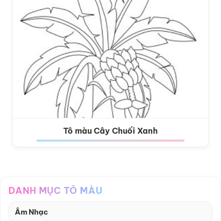
Tô màu Cây Chuối Xanh
DANH MỤC TÔ MÀU
Âm Nhạc